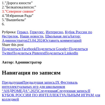
1.”Дорога юности”
2.”Белкапокалипсис”
3.”Северное сияние”
4.”Избранная Рада”
5.”Вышибалы”
6.
Рубрика:
Геракл
,
Геркулес
,
Интересно
,
Кубок России по
#встрелок
,
Наши новости
,
Школьная лига
Автор:
Администратор
23.04.2024
Оставить комментарий
Share this post
Поделиться Facebook
Поделиться Google+
Поделиться
Twitter
Поделиться Pinterest
Поделиться LinkedIn
Автор:
Администратор
Навигация по записям
Предыдущая
Предыдущая запись:
IX Фестиваль
интеллектуальных игр для школьников
“АНДРОМЕДА”-2025
Следующая
Следующая запись:
II
КУБОК РОССИИ ПО ИНТЕЛЛЕКТУАЛЬНЫМ ИГРАМ для
колледжей