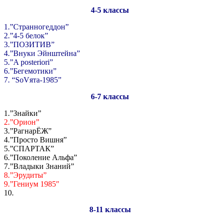
4-5 классы
1.”Странногеддон”
2.”4-5 белок”
3.”ПОЗИТИВ”
4.”Внуки Эйнштейна”
5.”A posteriori”
6.”Бегемотики”
7. “SoVята-1985”
6-7 классы
1.”Знайки”
2.”Орион”
3.”РагнарЁЖ”
4.”Просто Вишня”
5.”СПАРТАК”
6.”Поколение Альфа”
7.”Владыки Знаний”
8.”Эрудиты”
9.”Гениум 1985″
10.
8-11 классы