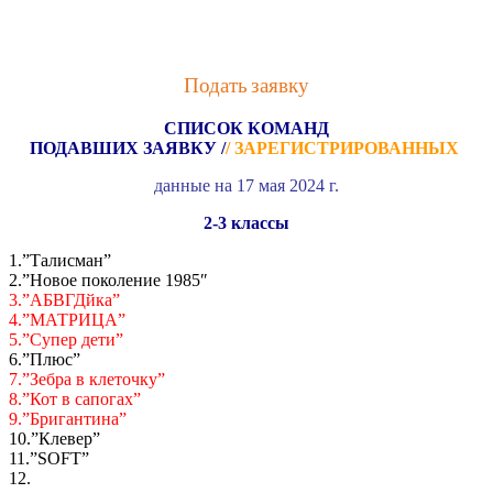
Подать заявку
СПИСОК КОМАНД
ПОДАВШИХ ЗАЯВКУ /
/ ЗАРЕГИСТРИРОВАННЫХ
данные на 17 мая 2024 г.
2-3 классы
1.”Талисман”
2.”Новое поколение 1985″
3.”АБВГДйка”
4.”МАТРИЦА”
5.”Супер дети”
6.”Плюс”
7.”Зебра в клеточку”
8.”Кот в сапогах”
9.”Бригантина”
10.”Клевер”
11.”SOFT”
12.